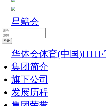
星籍会
华体会体育(中国)HTH
集团简介
旗下公司
发展历程
集团荣誉