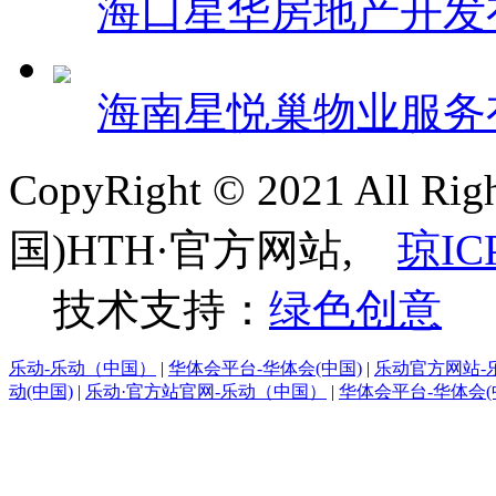
海口星华房地产开发
海南星悦巢物业服务
CopyRight © 2021 All 
国)HTH·官方网站,
琼IC
技术支持：
绿色创意
乐动-乐动（中国）
|
华体会平台-华体会(中国)
|
乐动官方网站-乐
动(中国)
|
乐动·官方站官网-乐动（中国）
|
华体会平台-华体会