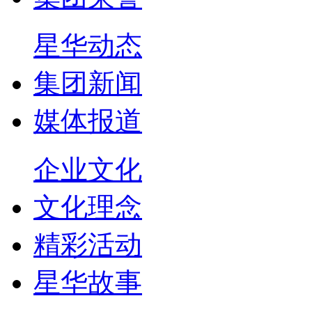
星华动态
集团新闻
媒体报道
企业文化
文化理念
精彩活动
星华故事