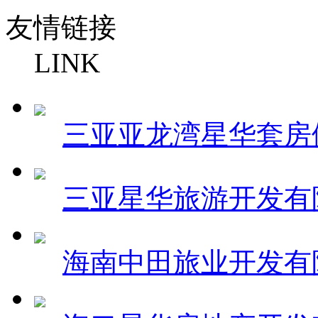
友情链接
LINK
三亚亚龙湾星华套房
三亚星华旅游开发有
海南中田旅业开发有