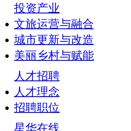
投资产业
文旅运营与融合
城市更新与改造
美丽乡村与赋能
人才招聘
人才理念
招聘职位
星华在线